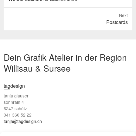
post:
Next
Next
Postcards
post:
Dein Grafik Atelier in der Region
Willisau & Sursee
tagdesign
tanja glauser
sonnrain 4
6247 schötz
041 360 52 22
tanja@tagdesign.ch
Schreib mir per WhatsApp: